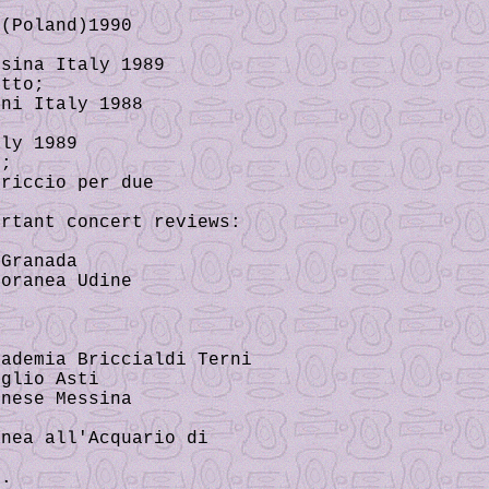
(Poland)1990
sina Italy 1989
tto;
ni Italy 1988
ly 1989
o;
iccio per due
ortant concert reviews:
Granada
oranea Udine
ademia Briccialdi Terni
glio Asti
nese Messina
nea all'Acquario di
o.