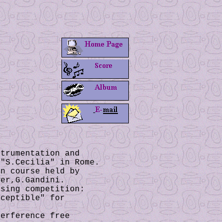
strumentation and
 "S.Cecilia" in Rome.
on course held by
wer,G.Gandini.
osing competition:
ceptible" for
erference free