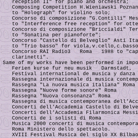
reception II" for piano and orchestra;
Composing Competition H.Wieniawski Poznan
to "Holograph" for violino solo;
Concorso di composizione "G.Contilli" Mes
to "Interference free reception" for otte
Concorso di composizione "Briccialdi" Ter
to "Sonatina per pianoforte";
Concorso "Castello di Belveglio" Asti Ita
to "Trio basso" for viola,v.cello,c.bass
Concorso RAI Radio3 Roma 1988 to "capr
clarinetti".
Same of my works have been performed in imp
Ferien kurse fur neu musik Darmstadt,
Festival international de musica y danza 
Rassegna internazionale di musica contemp
Rassegna "La nuova musica italiana" Roma
Rassegna "Nuove forme sonore" Roma
Rassegna "Nuova consonanza" Roma
Rassegna di musica contemporanea dell'Acc
Concerti dell'Accademia Castello di Belve
Concerti dell'Accademia Filarmonica Messi
Concerti de i solisti di Roma
Musica 2000 concerti di musica contempora
Roma Ministero dello spettacolo.
XVIII Festival Musica del siglo XX Bilba